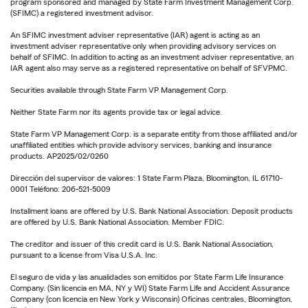
program sponsored and managed by State Farm Investment Management Corp.
(SFIMC) a registered investment advisor.
An SFIMC investment adviser representative (IAR) agent is acting as an
investment adviser representative only when providing advisory services on
behalf of SFIMC. In addition to acting as an investment adviser representative, an
IAR agent also may serve as a registered representative on behalf of SFVPMC.
Securities available through State Farm VP Management Corp.
Neither State Farm nor its agents provide tax or legal advice.
State Farm VP Management Corp. is a separate entity from those affiliated and/or
unaffiliated entities which provide advisory services, banking and insurance
products. AP2025/02/0260
Dirección del supervisor de valores: 1 State Farm Plaza, Bloomington, IL 61710-
0001 Teléfono: 206-521-5009
Installment loans are offered by U.S. Bank National Association. Deposit products
are offered by U.S. Bank National Association. Member FDIC.
The creditor and issuer of this credit card is U.S. Bank National Association,
pursuant to a license from Visa U.S.A. Inc.
El seguro de vida y las anualidades son emitidos por State Farm Life Insurance
Company. (Sin licencia en MA, NY y WI) State Farm Life and Accident Assurance
Company (con licencia en New York y Wisconsin) Oficinas centrales, Bloomington,