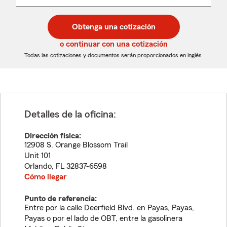
un
un
desplegable
código
código
postal
postal
Obtenga una cotización
de
de
5
5
o continuar con una cotización
dígitos
dígitos
Todas las cotizaciones y documentos serán proporcionados en inglés.
Detalles de la oficina:
Dirección física:
12908 S. Orange Blossom Trail
Unit 101
Orlando
,
FL
32837-6598
Cómo llegar
Punto de referencia:
Entre por la calle Deerfield Blvd. en Payas, Payas,
Payas o por el lado de OBT, entre la gasolinera