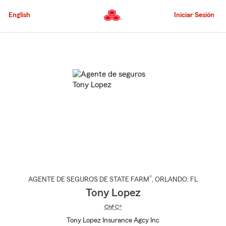
Pasar
al
English
Iniciar Sesión
contenido
principal
Comienzo
del
contenido
principal
®
AGENTE DE SEGUROS DE STATE FARM
,
ORLANDO
, FL
Tony Lopez
ChFC®
Tony Lopez Insurance Agcy Inc