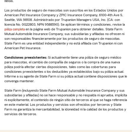
Illinois.
Los productos de seguro de mascotas son suscritos en los Estados Unidos por
American Pet Insurance Company y ZPIC Insurance Company, 6100-4th Ave S,
Seattle, WA 98108. Administrado por Trupanion Managers USA, Inc. (CA: con
licencia No. 0G22803, NPN 9588590). Se aplican términos y condiciones, revise la
póliza completa
en la página web de Trupanion para obtener detalles. State Farm
Mutual Automobile Insurance Company, sus subsidiarias y afiliadas no ofrecen ni
son responsables financieramente por los productos de seguro de mascotas.
State Farm es una entidad independiente y no está afiliada con Trupanion ni con
American Pet Insurance.
Condiciones preexistentes:
Si actualmente tiene una póliza de seguro médico
para mascotas, el cambio de compañía de seguros o la compra de una nueva
póliza podría afectar ciertas disposiciones, tales como las coberturas para
condiciones preexistentes o los deducibles ya establecidos bajo su póliza actual.
Informe a su agente de State Farm si su póliza actual contiene disposiciones que le
convenga mantener.
State Farm (incluyendo State Farm Mutual Automobile Insurance Company y sus
subsidiarias y afiliadas) no se hace responsable y no respalda ni aprueba, implícita
ni explícitamente, el contenido de ningún sitio de terceros al que se haga referencia
en este material. Los productos y servicios son ofrecidos por terceros y State
Farm no garantiza la mercantabilidad, la idoneidad ni la calidad de los productos y
servicios de terceros.