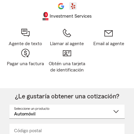
Investment Services
Agente de texto
Llamar al agente
Email al agente
Pagar una factura
Obtén una tarjeta
de identificación
¿Le gustaría obtener una cotización?
Seleccione un producto
Seleccione
un
nombre
de
producto
del
Código postal
Ingresa
Ingresa
_____
menú